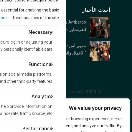
er each consent category below.
أحدث الأخبار
فرع نورث فانكوفر: 1089 Roosevelt Crescent,
essential for enabling the basic
North Vancouver, BC V7P 1M4
ore
functionalities of the site. ...
Amberdo في معرض فانكوفر
فرع بورارد : 1306 Burrard St., Vancouver, BC V6Z
للفرنشايز 2026
Necessary
2B8
cure log-in or adjusting your
مقهى أمبردو ينظم بنجاح ندوة
فرع وست جورجیا : 1306 1328 W Georgia St,
personally identifiable data.
“الأعمال والعلاقات العامة في كندا”
Vancouver, BC V6E 4R9
Functional
te on social media platforms,
nd other third-party features.
© 2023 Amberdo Café, Tous droits
Analytics
réservés
s help provide information on
We value your privacy
nce rate, traffic source, etc.
We use cookies to enhance your browsing experience, serve
personalized ads or content, and analyze our traffic. By
Performance