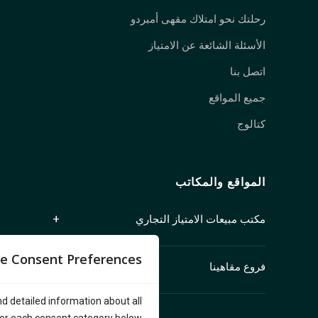
رحلتك نحو امتلاك مقهى أمبردو
الأسئلة الشائعة عن الامتياز
اتصل بنا
جميع المواقع
كتالوج
المواقع والمكاتب
مكتب مبيعات الامتياز التجاري
جناح 1250، 409 شارع جرانفيل
e Consent Preferences
فروع مقاهينا
فانكوفر، كولومبيا البريطانية V6C 1T2
كندا
الفرع الرئيسي (كيتسيلانو): 2678 W 4th Ave,
nd detailed information about all
Vancouver, BC V6K 1PK