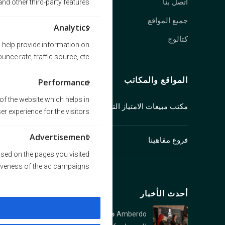
اتصل بنا
nd other third-party features.
جميع المواقع
Analytics
كتالوج
s help provide information on
nce rate, traffic source, etc.
المواقع والمكاتب
Performance
f the website which helps in
مكتب مبيعات الامتياز التجاري
ser experience for the visitors.
جناح 1250، 409 شارع جرانفيل
Advertisement
فروع مقاهينا
فانكوفر، كولومبيا البريطانية V6C 1T2
كندا
sed on the pages you visited
الفرع الرئيسي (كيتسيلانو): 2678 W 4th Ave,
tiveness of the ad campaigns.
Vancouver, BC V6K 1PK
أحدث الأخبار
فرع نورث فانكوفر: 1089 Roosevelt Crescent,
North Vancouver, BC V7P 1M4
Amberdo في معرض فانكوفر
فرع بورارد : 1306 Burrard St., Vancouver, BC V6Z