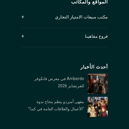
المواقع والمكاتب
مكتب مبيعات الامتياز التجاري
جناح 1250، 409 شارع جرانفيل
فروع مقاهينا
فانكوفر، كولومبيا البريطانية V6C 1T2
كندا
الفرع الرئيسي (كيتسيلانو): 2678 W 4th Ave,
Vancouver, BC V6K 1PK
أحدث الأخبار
فرع نورث فانكوفر: 1089 Roosevelt Crescent,
North Vancouver, BC V7P 1M4
Amberdo في معرض فانكوفر
فرع بورارد : 1306 Burrard St., Vancouver, BC V6Z
للفرنشايز 2026
2B8
مقهى أمبردو ينظم بنجاح ندوة
فرع وست جورجیا : 1306 1328 W Georgia St,
“الأعمال والعلاقات العامة في كندا”
Vancouver, BC V6E 4R9