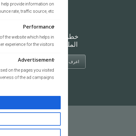
s help provide information on
nce rate, traffic source, etc.
Performance
خطوات
f the website which helps in
الملكية
ser experience for the visitors.
Advertisement
اعرف المزيد
sed on the pages you visited
tiveness of the ad campaigns.