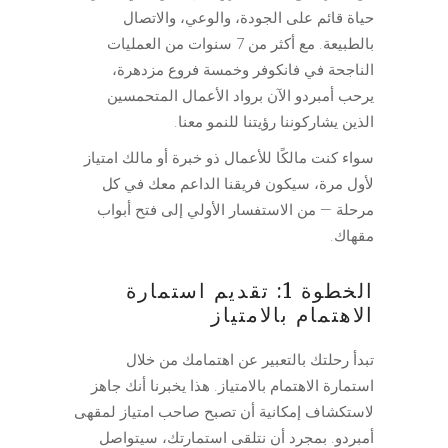
حياة قائم على الجودة، والوعي، والاتصال
بالطبيعة. مع أكثر من 7 سنوات من العمليات
الناجحة في فانكوفر وخمسة فروع مزدهرة،
يرحب أمبردو الآن برواد الأعمال المتحمسين
الذين يشاركوننا رؤيتنا للنمو معنا.
سواء كنت مالكًا للأعمال ذو خبرة أو مالك امتياز
لأول مرة، سيكون فريقنا الداعم معك في كل
مرحلة — من الاستفسار الأولي إلى فتح أبواب
مقهاك.
الخطوة 1: تقديم استمارة
الاهتمام بالامتياز
تبدأ رحلتك بالتعبير عن اهتمامك من خلال
استمارة الاهتمام بالامتياز. هذا يخبرنا أنك جاهز
لاستكشاف إمكانية أن تصبح صاحب امتياز لمقهى
أمبردو. بمجرد أن نتلقى استمارتك، سيتواصل