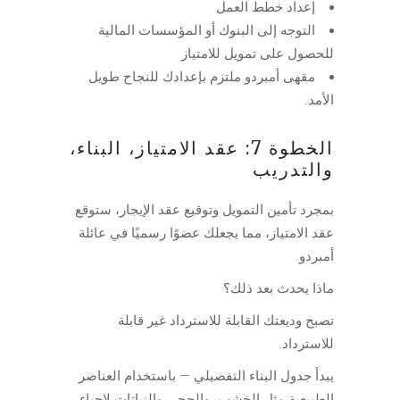
إعداد خطط العمل
التوجه إلى البنوك أو المؤسسات المالية
للحصول على تمويل للامتياز
مقهى أمبردو ملتزم بإعدادك للنجاح طويل
الأمد.
الخطوة 7: عقد الامتياز، البناء،
والتدريب
بمجرد تأمين التمويل وتوقيع عقد الإيجار، ستوقع
عقد الامتياز، مما يجعلك عضوًا رسميًا في عائلة
أمبردو.
ماذا يحدث بعد ذلك؟
تصبح وديعتك القابلة للاسترداد غير قابلة
للاسترداد.
يبدأ جدول البناء التفصيلي — باستخدام العناصر
الطبيعية مثل الخشب، والحجر، والنباتات لإحياء