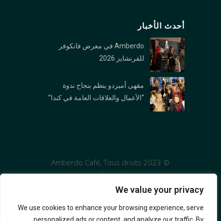
Vancouver, BC V6K 1PK
أحدث الأخبار
فرع نورث فانكوفر: 1089 Roosevelt Crescent,
North Vancouver, BC V7P 1M4
Amberdo في معرض فانكوفر
فرع بورارد : 1306 Burrard St., Vancouver, BC V6Z
للفرنشايز 2026
2B8
مقهى أمبردو ينظم بنجاح ندوة
فرع وست جورجیا : 1306 1328 W Georgia St,
“الأعمال والعلاقات العامة في كندا”
Vancouver, BC V6E 4R9
© 2023 Amberdo Café, Tous droits
réservés
We value your privacy
We use cookies to enhance your browsing experience, serve
personalized ads or content, and analyze our traffic. By