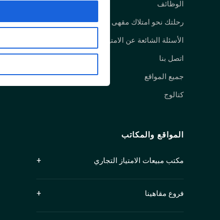
الوظائف
رحلتك نحو امتلاك مقهى أمبردو
الأسئلة الشائعة عن الامتياز
اتصل بنا
جميع المواقع
كتالوج
المواقع والمكاتب
مكتب مبيعات الامتياز التجاري
جناح 1250، 409 شارع جرانفيل
فروع مقاهينا
فانكوفر، كولومبيا البريطانية V6C 1T2
كندا
الفرع الرئيسي (كيتسيلانو): 2678 W 4th Ave,