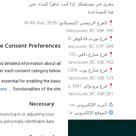
مغزى في مستقبلك. إذا كنت جاهزًا للبدء، نحن
هنا للمساعدة.
الفرع الرئيسي (كيتسيلانو): 2678 W 4th Ave,
Vancouver, BC V6K 1PK
فرع نورث فانكوفر: 1089 Roosevelt
e Consent Preferences
Crescent, North Vancouver, BC V7P 1M4
فرع شارع دافي: 1105 Davie Street,
Vancouver, BC V6E 1N2
nd detailed information about all
فرع شارع بوت: 1209 Bute Street,
er each consent category below.
Vancouver, BC V6E 1Z4
essential for enabling the basic
فرع برودواي: 3341 W Broadway,
ore
functionalities of the site. ...
Vancouver, BC V6R 2B1
Necessary
البريد الإلكتروني:
info@amberdo.ca
الموقع الإلكتروني: amberdo.ca
cure log-in or adjusting your
personally identifiable data.