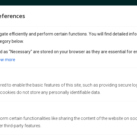
eferences
UBICACIONES Y OFICINAS
ate efficiently and perform certain functions. You will find detailed inf
Oficina de ventas de franquicias
egory below.
Suite 1250, 409 Granville Street
d as "Necessary" are stored on your browser as they are essential for e
Vancouver, Columbia Británica V6C 1T2
Nuestras cafeterías
ow more
Canadá
Sucursal Principal (Kitsilano): 2678 W 4th Ave,
Vancouver, BC V6K 1PK
ed to enable the basic features of this site, such as providing secure lo
LAS NOTICIAS MÁS RECIENTES
Sucursal North Vancouver: 1089 Roosevelt
ookies do not store any personally identifiable data.
Crescent, North Vancouver, BC V7P 1M4
Amberdo en Vancouver Franchise
Sucursal Burrard : 1306 Burrard St., Vancouver,
Show 2026
BC V6Z 2B8
orm certain functionalities like sharing the content of the website on so
Amberdo Organizó con Éxito el
r third-party features.
Sucursal West Georgia : 1306 1328 W Georgia
Seminario “Negocios y Relaciones
St, Vancouver, BC V6E 4R9