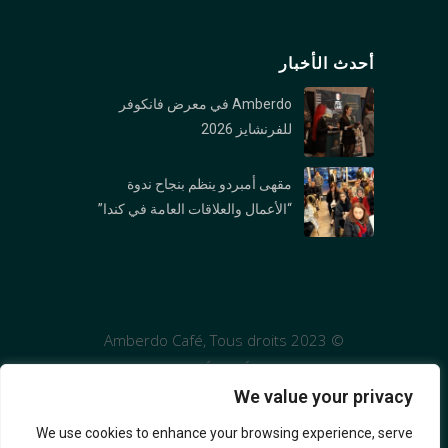
Vancouver, BC V6K 1PK
أحدث الأخبار
فرع نورث فانكوفر: 1089 Roosevelt Crescent,
North Vancouver, BC V7P 1M4
Amberdo في معرض فانكوفر
فرع بورارد : 1306 Burrard St., Vancouver, BC V6Z
للفرنشايز 2026
2B8
مقهى أمبردو ينظم بنجاح ندوة
فرع وست جورجیا : 1306 1328 W Georgia St,
“الأعمال والعلاقات العامة في كندا”
Vancouver, BC V6E 4R9
© 2023 Amberdo Café, Tous droits
réservés
We value your privacy
We use cookies to enhance your browsing experience, serve