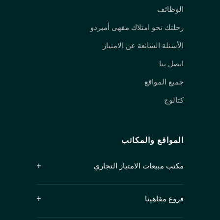
الوظائف
رحلتك نحو امتلاك مقهى أمبردو
الأسئلة الشائعة عن الامتياز
اتصل بنا
جميع المواقع
كتالوج
المواقع والمكاتب
مكتب مبيعات الامتياز التجاري
جناح 1250، 409 شارع جرانفيل
فروع مقاهينا
فانكوفر، كولومبيا البريطانية V6C 1T2
كندا
الفرع الرئيسي (كيتسيلانو): 2678 W 4th Ave,