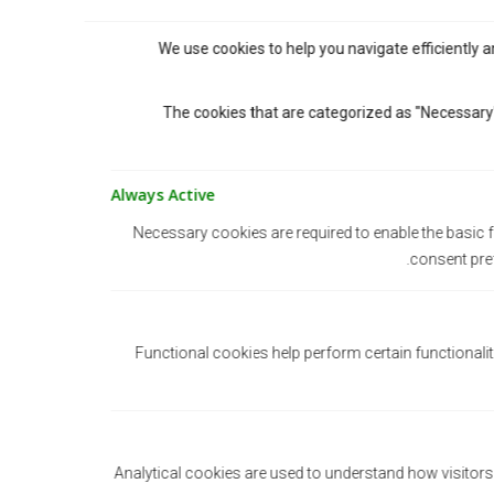
We use cookies to help you navigate efficiently a
The cookies that are categorized as "Necessary"
Always Active
Necessary cookies are required to enable the basic fe
consent pref
Functional cookies help perform certain functionalit
دوة
AMBERDO في معرض فانكوفر
 في
للفرنشايز 2026
Analytical cookies are used to understand how visitors
by
الأخبار
Jennifer