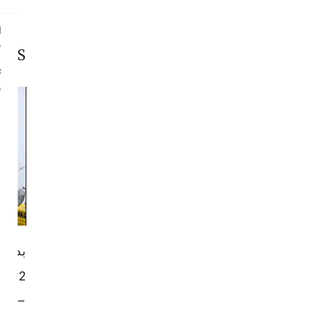
l
.
STS
c
.
بدء أ
– الا