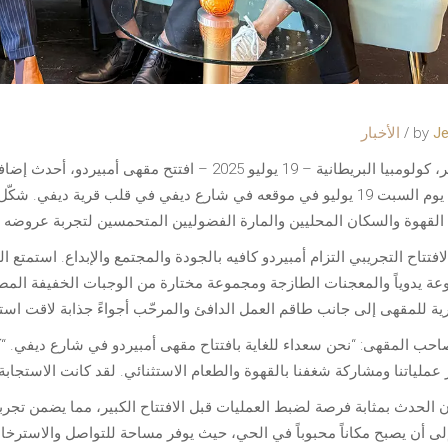
by
Je
الأخبار
فانكوفر، كولومبيا البريطانية – 19 يوليو 2025 – افتت
رسميًا يوم السبت 19 يوليو في موقعه في شارع ديفي في قلب قرية د
لقهوة والسكان المحليين والمارة الفضوليين المتحمسين لتجربة عروضه ا
افتتاح التجريبي التزام أمبيردو كافيه بالجودة والمجتمع والإبداع. استمتع
عة يدوياً والمعجنات الطازجة ومجموعة مختارة من الوجبات الخفيفة المص
ية للمقهى إلى جانب طاقم العمل الدافئ والمرحّب أجواءً جذابة لاقت اس
احب المقهى: “نحن سعداء للغاية بافتتاح مقهى أمبيردو في شارع ديفي. “ك
ر عملياتنا ومشاركة شغفنا بالقهوة والطعام الاستثنائي. لقد كانت الاستجا
ن الحدث بمثابة فرصة لضبط العمليات قبل الافتتاح الكبير، مما يضمن تج
إلى أن يصبح مكاناً محبوباً في الحي، حيث يوفر مساحة للتواصل والاسترخا