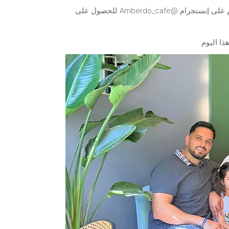
ترقبوا موعد الافتتاح الكبير والمزيد من التحديثات من أمبيردو كافيه. تابعوا رحلتهم على إنستجرام @Amberdo_cafe للحصول على
ذا اليوم.