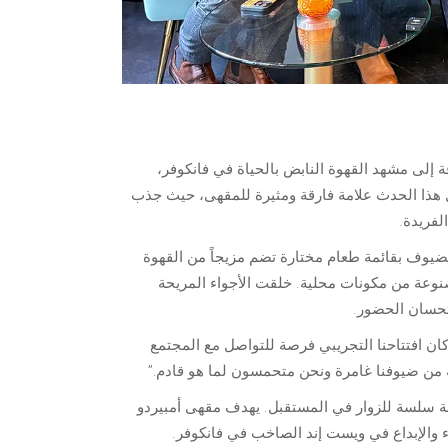
ح مقهى أمبيردو، أحدث إضافة إلى مشهد القهوة النابض بالحياة في فانكوفر،
يفي. شكّل هذا الحدث علامة فارقة ومثيرة للمقهى، حيث جذب
لفريدة.
 الضيوف بقائمة طعام مختارة تضم مزيجاً من القهوة
نوعة من مكونات محلية. خلقت الأجواء المريحة
تحسان الحضور.
ان افتتاحنا التجريبي فرصة للتواصل مع المجتمع
بة من ضيوفنا غامرة ونحن متحمسون لما هو قادم.”
ربة سلسة للزوار في المستقبل. يهدف مقهى أمبيردو
ء والإبداع في ويست إند الصاخب في فانكوفر.