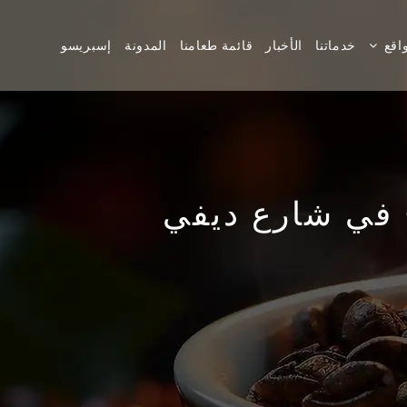
اقع
خدماتنا
الأخبار
قائمة طعامنا
المدونة
إسبريسو
ح في شارع ديفي