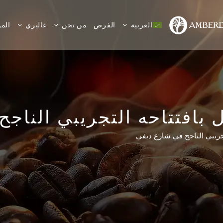
العربية
الفرص
من نحن
غاليري
المو
 بافتتاحه التجريبي الناج
تجريبي الناجح في شارع ديفي