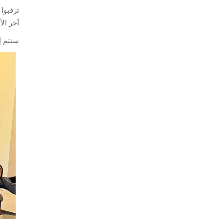
آخر ال
ستتم إض