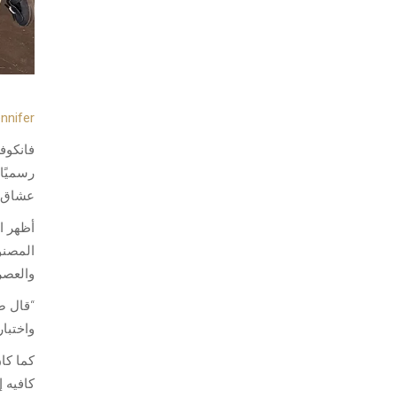
nnifer
عشاق ا
أظهر ال
المصنو
والعصر
“قال ص
واختبا
كما كا
كافيه 