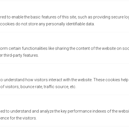
ed to enable the basic features of this site, such as providing secure lo
UBICACIONES Y OFICINAS
ookies do not store any personally identifiable data.
Oficina de ventas de franquicias
Suite 1250, 409 Granville Street
orm certain functionalities like sharing the content of the website on so
Vancouver, Columbia Británica V6C 1T2
Nuestras cafeterías
r third-party features.
Canadá
Sucursal Principal (Kitsilano): 2678 W 4th Ave,
Vancouver, BC V6K 1PK
to understand how visitors interact with the website. These cookies hel
LAS NOTICIAS MÁS RECIENTES
Sucursal North Vancouver: 1089 Roosevelt
 visitors, bounce rate, traffic source, etc.
Crescent, North Vancouver, BC V7P 1M4
Amberdo en Vancouver Franchise
Sucursal Burrard : 1306 Burrard St., Vancouver,
Show 2026
d to understand and analyze the key performance indexes of the websit
BC V6Z 2B8
ience for the visitors.
Amberdo Organizó con Éxito el
Sucursal West Georgia : 1306 1328 W Georgia
Seminario “Negocios y Relaciones