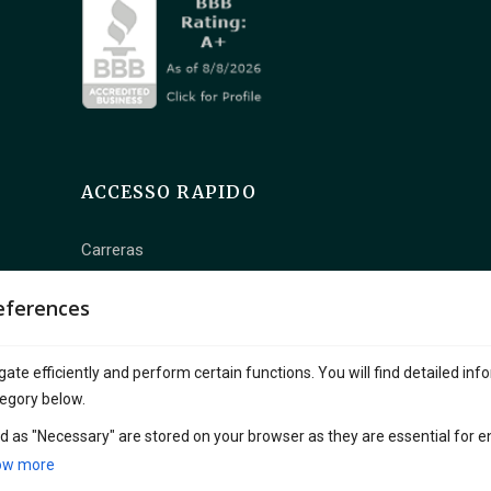
ACCESSO RAPIDO
Carreras
Contacta con nosotros
eferences
Preguntas frecuentes sobre franquicias
Todas las Sedes
ate efficiently and perform certain functions. You will find detailed inf
egory below.
Tu Camino para Ser Propietario de un
d as "Necessary" are stored on your browser as they are essential for e
Amberdo Café
ow more
Catalogar