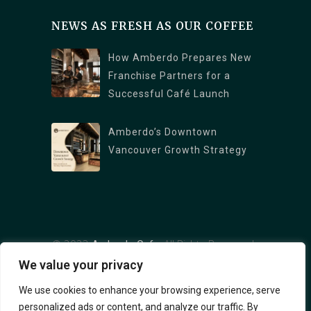
Vancouver, BC V6K 1PK
NEWS AS FRESH AS OUR COFFEE
North Vancouver Branch: 1089 Roosevelt
Crescent, North Vancouver, BC V7P 1M4
How Amberdo Prepares New
Burrard Branch : 1306 Burrard St., Vancouver,
Franchise Partners for a
Successful Café Launch
BC V6Z 2B8
West Georgia : 1328 W Georgia St,
Amberdo’s Downtown
Vancouver, BC V6E 4R9
Vancouver Growth Strategy
© 2023
, All Rights Reserved
Amberdo Cafe
We value your privacy
We use cookies to enhance your browsing experience, serve
personalized ads or content, and analyze our traffic. By