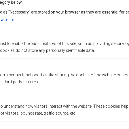
egory below.
Accès permanent à notre équipe
d as "Necessary" are stored on your browser as they are essential for e
d’assistance aux franchisés
ow more
Lorsque vous ouvrirez vos portes, vous
vous sentirez déjà chez vous – et vos
clients aussi.
ed to enable the basic features of this site, such as providing secure lo
ookies do not store any personally identifiable data.
BRASSONS VOTRE
AVENIR – ENSEMBLE
orm certain functionalities like sharing the content of the website on so
Chez Amberdo, chaque franchise est plus
r third-party features.
qu’une entreprise – c’est une retraite
tranquille pour votre voisinage et un
investissement significatif dans votre avenir.
Si vous êtes prêt à vous lancer, nous
to understand how visitors interact with the website. These cookies hel
 visitors, bounce rate, traffic source, etc.
sommes là pour vous aider.
Main Branch (Kitsilano) : 2678 W 4th Ave,