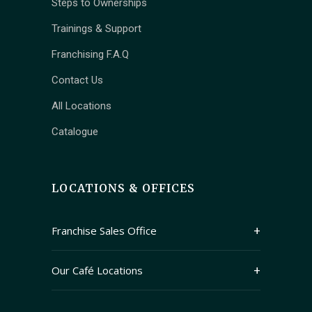
Steps to Ownerships
Trainings & Support
Franchising F.A.Q
Contact Us
All Locations
Catalogue
LOCATIONS & OFFICES
Franchise Sales Office
409 Granville Street Suite 1250
Our Café Locations
Vancouver, British Columbia V6C 1T2
Main Branch (Kitsilano): 2678 W 4th Ave,