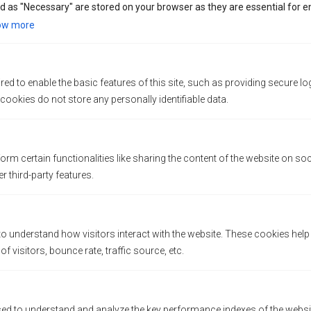
d as "Necessary" are stored on your browser as they are essential for e
ow more
ed to enable the basic features of this site, such as providing secure lo
ookies do not store any personally identifiable data.
orm certain functionalities like sharing the content of the website on so
r third-party features.
to understand how visitors interact with the website. These cookies hel
Save my name, email, and website in this
 visitors, bounce rate, traffic source, etc.
browser for the next time I comment.
Saisissez votre réponse en chiffres
d to understand and analyze the key performance indexes of the websit