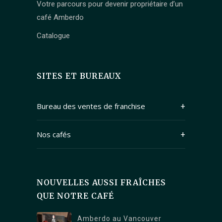
Votre parcours pour devenir propriétaire d’un
café Amberdo
Catalogue
SITES ET BUREAUX
Bureau des ventes de franchise
409 Granville Street Suite 1250
Nos cafés
Vancouver, British Columbia V6C 1T2
Canada
Adresse : Branche principale (Kitsilano) : 2678
W 4th Ave, Vancouver, BC V6K 1PK
NOUVELLES AUSSI FRAÎCHES
Adresse : Branche North Vancouver : 1089
QUE NOTRE CAFÉ
Roosevelt Crescent, North Vancouver, BC
V7P 1M4
Amberdo au Vancouver