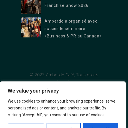
Succursale Burrard : 1306 Burrard St.,
Franchise Show 2026
Vancouver, BC V6Z 2B8
Amberdo a organisé avec
Succursale West Georgia : 1328 W Georgia
succès le séminaire
St, Vancouver, BC V6E 4R9
«Business & PR au Canada»
© 2023 Amberdo Café, Tous droits
réservés
We value your privacy
We use cookies to enhance your browsing experience, serve
personalized ads or content, and analyze our traffic. By
clicking "Accept All", you consent to our use of cookies.