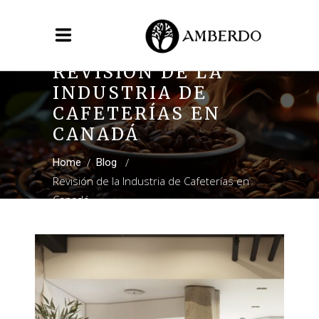
REVISIÓN DE LA
INDUSTRIA DE
CAFETERÍAS EN
CANADÁ
/
/
Home
Blog
Revisión de la Industria de Cafeterías en
Canadá