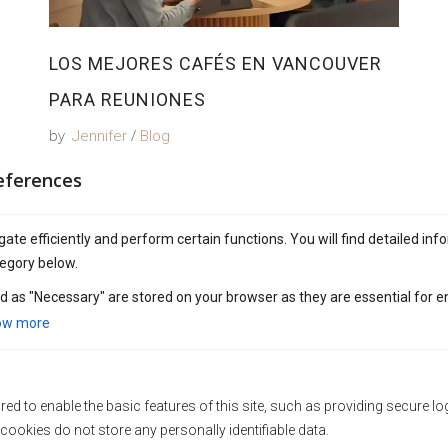
LOS MEJORES CAFÉS EN VANCOUVER
PARA REUNIONES
by
Jennifer
Blog
eferences
ate efficiently and perform certain functions. You will find detailed inf
egory below.
d as "Necessary" are stored on your browser as they are essential for e
ow more
ed to enable the basic features of this site, such as providing secure lo
AMBERDO CAFÉ: PREPARANDO CAFÉ
ookies do not store any personally identifiable data.