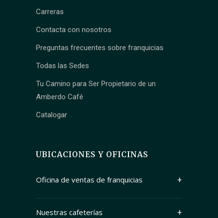
Carreras
Contacta con nosotros
Preguntas frecuentes sobre franquicias
Todas las Sedes
Tu Camino para Ser Propietario de un
Amberdo Café
Catalogar
UBICACIONES Y OFICINAS
Oficina de ventas de franquicias
Suite 1250, 409 Granville Street
Vancouver, Columbia Británica V6C 1T2
Nuestras cafeterías