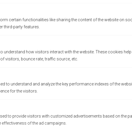
CON UN PROPÓSITO MÁS VERDE
by
Jennifer
Blog
orm certain functionalities like sharing the content of the website on so
r third-party features.
to understand how visitors interact with the website. These cookies hel
 visitors, bounce rate, traffic source, etc.
d to understand and analyze the key performance indexes of the websit
ience for the visitors.
¿CÓMO SE TUESTAN LOS GRANOS DE
CAFÉ?
by
Jennifer
Blog
sed to provide visitors with customized advertisements based on the pa
e effectiveness of the ad campaigns.