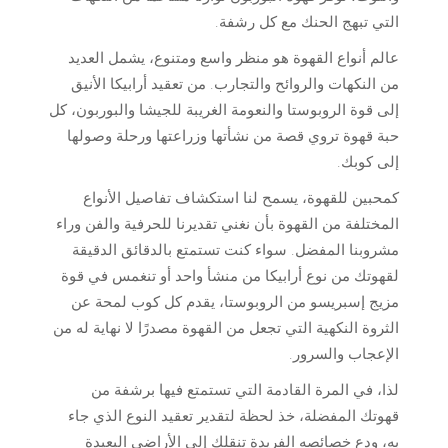
التي تبهج الحنك مع كل رشفة.
عالم أنواع القهوة هو منظر واسع ومتنوع، يشمل العديد
من النكهات والروائح والتجارب. من تعقيد أرابيكا الأنيق
إلى قوة الروبوستا والنعومة الغريبة للجيشا والبوربون، كل
حبة قهوة تروي قصة من نشأتها وزراعتها ورحلة وصولها
إلى كوبك.
كمحبين للقهوة، يسمح لنا استكشاف تفاصيل الأنواع
المختلفة من القهوة بأن نغني تقديرنا للحرفية والفن وراء
مشروبنا المفضل. سواء كنت تستمتع بالدقائق الدقيقة
لقهوتك من نوع أرابيكا من منشأ واحد أو تنغمس في قوة
مزيج إسبريسو من الروبوستا، يقدم كل كوب لمحة عن
الثروة النكهية التي تجعل من القهوة مصدرًا لا نهاية له من
الإعجاب والسرور.
لذا، في المرة القادمة التي تستمتع فيها برشفة من
قهوتك المفضلة، خذ لحظة لتقدير تعقيد النوع الذي جاء
به، ودع خصائصه الفريدة تنقلك إلى الأراضي البعيدة