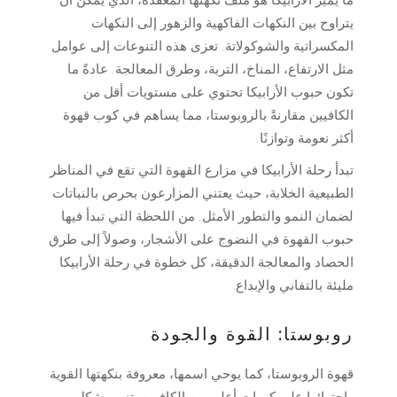
ما يميز الأرابيكا هو ملف نكهتها المعقدة، الذي يمكن أن
يتراوح بين النكهات الفاكهية والزهور إلى النكهات
المكسراتية والشوكولاتة. تعزى هذه التنوعات إلى عوامل
مثل الارتفاع، المناخ، التربة، وطرق المعالجة. عادةً ما
تكون حبوب الأرابيكا تحتوي على مستويات أقل من
الكافيين مقارنةً بالروبوستا، مما يساهم في كوب قهوة
أكثر نعومة وتوازنًا.
تبدأ رحلة الأرابيكا في مزارع القهوة التي تقع في المناظر
الطبيعية الخلابة، حيث يعتني المزارعون بحرص بالنباتات
لضمان النمو والتطور الأمثل. من اللحظة التي تبدأ فيها
حبوب القهوة في النضوج على الأشجار، وصولاً إلى طرق
الحصاد والمعالجة الدقيقة، كل خطوة في رحلة الأرابيكا
مليئة بالتفاني والإبداع.
روبوستا: القوة والجودة
قهوة الروبوستا، كما يوحي اسمها، معروفة بنكهتها القوية