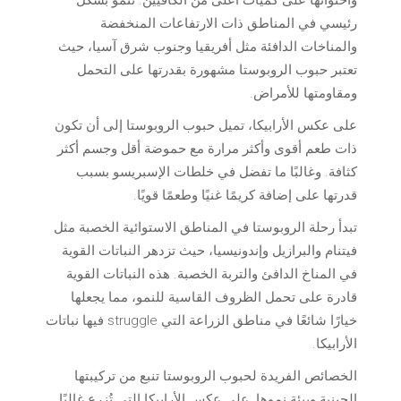
واحتوائها على كميات أعلى من الكافيين. تنمو بشكل
رئيسي في المناطق ذات الارتفاعات المنخفضة
والمناخات الدافئة مثل أفريقيا وجنوب شرق آسيا، حيث
تعتبر حبوب الروبوستا مشهورة بقدرتها على التحمل
ومقاومتها للأمراض.
على عكس الأرابيكا، تميل حبوب الروبوستا إلى أن تكون
ذات طعم أقوى وأكثر مرارة مع حموضة أقل وجسم أكثر
كثافة. وغالبًا ما تفضل في خلطات الإسبريسو بسبب
قدرتها على إضافة كريمًا غنيًا وطعمًا قويًا.
تبدأ رحلة الروبوستا في المناطق الاستوائية الخصبة مثل
فيتنام والبرازيل وإندونيسيا، حيث تزدهر النباتات القوية
في المناخ الدافئ والتربة الخصبة. هذه النباتات القوية
قادرة على تحمل الظروف القاسية للنمو، مما يجعلها
خيارًا شائعًا في مناطق الزراعة التي struggle فيها نباتات
الأرابيكا.
الخصائص الفريدة لحبوب الروبوستا تنبع من تركيبتها
الجينية وبيئة نموها. على عكس الأرابيكا التي تُزرع غالبًا