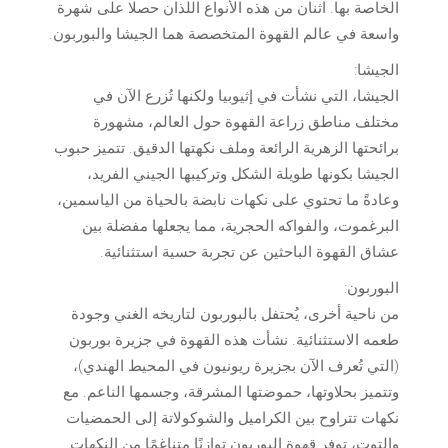
الخاصة بها. اثنان من هذه الأنواع اللذان حصلا على شهرة
واسعة في عالم القهوة المتخصصة هما الجيشا والبوربون.
الجيشا:
الجيشا، التي نشأت في إثيوبيا ولكنها تُزرع الآن في
مختلف مناطق زراعة القهوة حول العالم، مشهورة
برائحتها الزهرية الرائعة وملف نكهتها الدقيق. تتميز حبوب
الجيشا بكونها طويلة الشكل وتركيبها الجيني الفريد،
وعادةً ما تحتوي على نكهات نابضة بالحياة من الياسمين،
البرغموت، والفواكه الحجرية، مما يجعلها مفضلة بين
عشاق القهوة الباحثين عن تجربة حسية استثنائية.
البوربون:
من ناحية أخرى، يُحتفل بالبوربون لتاريخه الغني وجودة
طعمه الاستثنائية. نشأت هذه القهوة في جزيرة بوربون
(التي تُعرف الآن بجزيرة ريونيون في المحيط الهندي)،
وتتميز بحلاوتها، حموضتها المشرقة، وجسمها الناعم. مع
نكهات تتراوح بين الكراميل والشوكولاتة إلى الحمضيات
والتوت، توفر قهوة البوربون توازنًا متناغمًا من النكهات