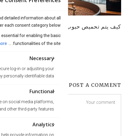
nd detailed information about all
er each consent category below.
كيف يتم تحميص حبوب القهوة؟
essential for enabling the basic
by
المدونة
Jennifer
ore
functionalities of the site. ...
Necessary
cure log-in or adjusting your
personally identifiable data.
POST A COMMENT
Functional
te on social media platforms,
nd other third-party features.
Analytics
s help provide information on