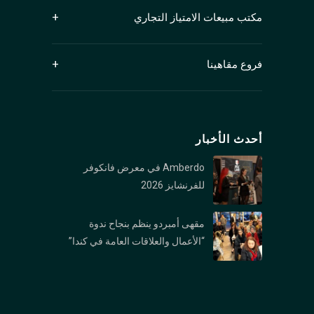
مكتب مبيعات الامتياز التجاري
جناح 1250، 409 شارع جرانفيل
فروع مقاهينا
فانكوفر، كولومبيا البريطانية V6C 1T2
كندا
الفرع الرئيسي (كيتسيلانو): 2678 W 4th Ave,
Vancouver, BC V6K 1PK
أحدث الأخبار
فرع نورث فانكوفر: 1089 Roosevelt Crescent,
North Vancouver, BC V7P 1M4
Amberdo في معرض فانكوفر
فرع بورارد : 1306 Burrard St., Vancouver, BC V6Z
للفرنشايز 2026
2B8
مقهى أمبردو ينظم بنجاح ندوة
فرع وست جورجیا : 1306 1328 W Georgia St,
“الأعمال والعلاقات العامة في كندا”
Vancouver, BC V6E 4R9