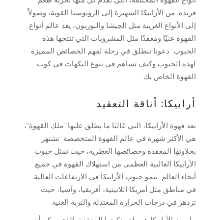
أنواع القهوة المختلفة، التي تقدم كل منها تجربة طعم
فريدة. من الأرابيكا الشهيرة إلى الروبوستا القوية، وصولاً
إلى الأنواع الغريبة مثل الجيشا والبوربون، يعد عالم أنواع
القهوة غنيًا ومعقدًا مثل المشروبات التي تنتجها هذه
الحبوب. دعونا ننطلق في رحلة لفهم الخصائص المميزة
لهذه الحبوب وكيف تساهم في تنوع النكهات في كوب
القهوة الخاص بك.
أرابيكا: أناقة التعقيد
تعد قهوة الأرابيكا، التي غالبًا ما يطلق عليها “ملك القهوة”،
هي الأكثر شهرة في عالم القهوة المتخصصة. تشتهر
بحلاوتها المعقدة وخصائصها العطرية، حيث تمثل حبوب
الأرابيكا الغالبية العظمى من استهلاك القهوة في جميع
أنحاء العالم. تنمو حبوب الأرابيكا في الارتفاعات العالية
في مناطق مثل أمريكا اللاتينية، أفريقيا، وآسيا، حيث
تزدهر في درجات الحرارة المعتدلة والتربة الغنية.