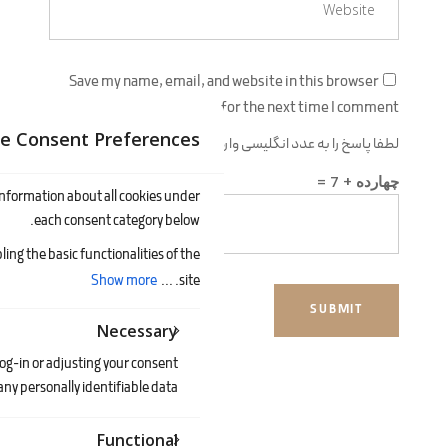
Save my name, email, and website in this browser
for the next time I comment.
e Consent Preferences
لطفا پاسخ را به عدد انگلیسی وارد کنید:
چهارده + 7 =
 information about all cookies under
each consent category below.
ing the basic functionalities of the
Show more
site. ...
Necessary
log-in or adjusting your consent
ny personally identifiable data.
Functional