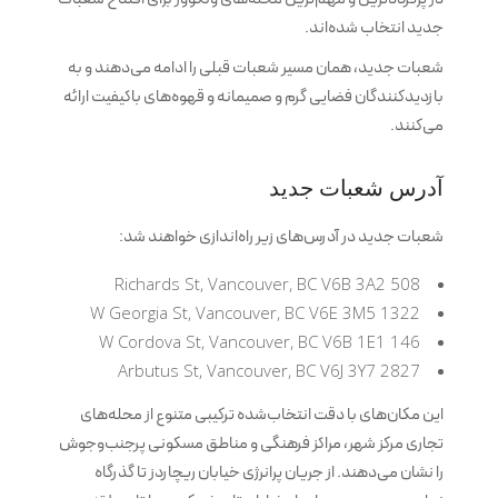
جدید انتخاب شده‌اند.
شعبات جدید، همان مسیر شعبات قبلی را ادامه می‌دهند و به
بازدیدکنندگان فضایی گرم و صمیمانه و قهوه‌های باکیفیت ارائه
می‌کنند.
آدرس شعبات جدید
شعبات جدید در آدرس‌های زیر راه‌اندازی خواهند شد:
508 Richards St, Vancouver, BC V6B 3A2
1322 W Georgia St, Vancouver, BC V6E 3M5
146 W Cordova St, Vancouver, BC V6B 1E1
2827 Arbutus St, Vancouver, BC V6J 3Y7
این مکان‌های با دقت انتخاب‌شده ترکیبی متنوع از محله‌های
تجاری مرکز شهر، مراکز فرهنگی و مناطق مسکونی پرجنب‌وجوش
را نشان می‌دهند. از جریان پرانرژی خیابان ریچاردز تا گذرگاه