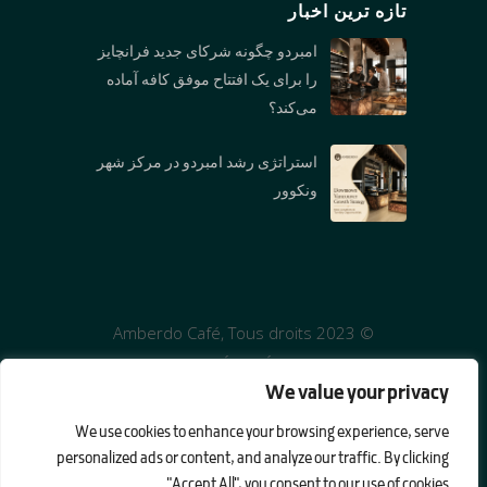
تازه ترین اخبار
شعبه نورث ونکوور:1089 Roosevelt Crescent,
North Vancouver, BC V7P 1M4
امبردو چگونه شرکای جدید فرانچایز
را برای یک افتتاح موفق کافه آماده
شعبه بوررارد : 1306 Burrard St., Vancouver, BC
می‌کند؟
V6Z 2B8
وست جورجیا : 1306 1328 W Georgia St,
استراتژی رشد امبردو در مرکز شهر
Vancouver, BC V6E 4R9
ونکوور
© 2023 Amberdo Café, Tous droits
réservés
We value your privacy
We use cookies to enhance your browsing experience, serve
personalized ads or content, and analyze our traffic. By clicking
"Accept All", you consent to our use of cookies.