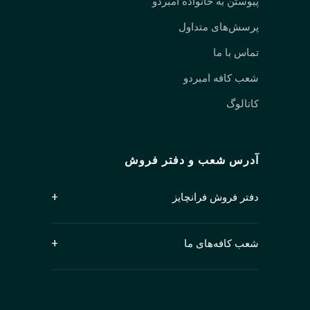
پیوستن به خانواده امبردو
پرسش‌های متداول
تماس با ما
شعب کافه امبردو
کاتالوگ
آدرس شعب و دفتر فروش
دفتر فروش فرانچایز
سوئیت ۱۲۵۰، شماره ۴۰۹ خیابان گرنویل
ونکوور، بریتیش کلمبیا V6C 1T2
شعب کافه‌های ما
کانادا
شعبه کیتسیلانو: 2678 W 4th Ave, Vancouver, BC
V6K 1PK