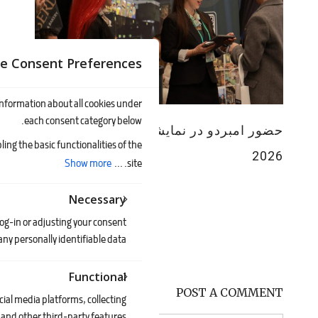
e Consent Preferences
 information about all cookies under
each consent category below.
حضور امبردو در نمایشگاه فرانچایز ونکوور
ing the basic functionalities of the
2026
Show more
site. ...
by
اخبار
Jennifer
Necessary
log-in or adjusting your consent
ny personally identifiable data.
Functional
POST A COMMENT
cial media platforms, collecting
and other third-party features.