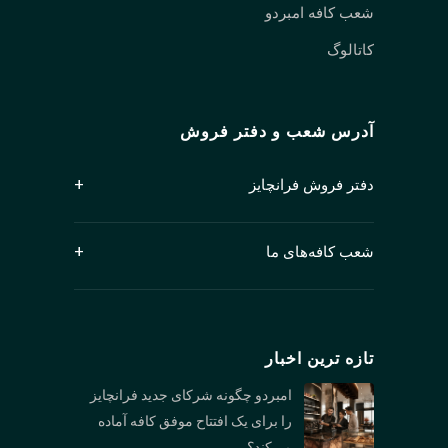
شعب کافه امبردو
کاتالوگ
آدرس شعب و دفتر فروش
دفتر فروش فرانچایز
سوئیت ۱۲۵۰، شماره ۴۰۹ خیابان گرنویل
ونکوور، بریتیش کلمبیا V6C 1T2
شعب کافه‌های ما
کانادا
شعبه کیتسیلانو: 2678 W 4th Ave, Vancouver, BC
V6K 1PK
تازه ترین اخبار
شعبه نورث ونکوور:1089 Roosevelt Crescent,
North Vancouver, BC V7P 1M4
امبردو چگونه شرکای جدید فرانچایز
را برای یک افتتاح موفق کافه آماده
شعبه بوررارد : 1306 Burrard St., Vancouver, BC
می‌کند؟